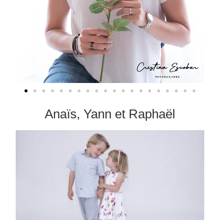
Anaïs, Yann et Raphaël​